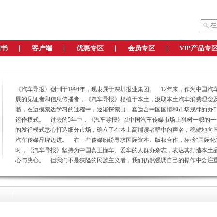
图书
客户端
优惠专区
会员专区
VIP产品专
《汽车导报》创刊于1994年，现隶属于深圳报业集团。 12年来，作为中国汽
展的见证者和信息传播者，《汽车导报》根植于本土，汲取本土汽车消费理念
髓，在边摸索边学习的过程中，逐渐探索出一套适合中国国情和市场规律的办
运作模式。 过去的5年中，《汽车导报》以中国汽车传媒市场上独树一帜的一
的发行模式悉心打造细分市场，确立了在本土高端读者群中的声名，稳健地向
汽车传媒品牌迈进。 在一些传媒纷纷寻求国际资本、版权合作，标榜“国际化
时，《汽车导报》坚持为中国真正懂车、爱车的人群办杂志，表达其打造本土
心与决心。 但我们不是狭隘的民族主义者，我们仍然强调自己的操作中会注
野，并且积极借鉴、学习国际化的传媒运作理念和成熟经验。