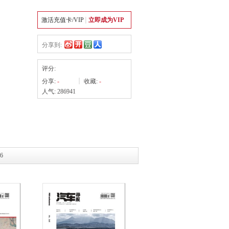
激活充值卡/VIP
立即成为VIP
分享到:
评分:
分享:
-
收藏:
-
人气: 286941
6