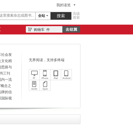
我的读览
高级
全站
搜索
区
购物车
件
车社会发
无界阅读，支持多终端
及文化精
刊思路与
书三刊
国内一流
”概念之
品牌的信
重国际视